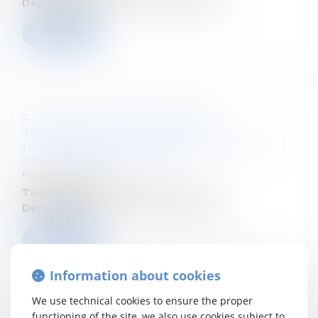
Departement:
Droit fiscal des particuliers
Read more
Follow our seminar : Colloque
Jurimpratique : Qualification et
requalification en droit fiscal immobilier :
enjeux et incertitudes
Published on :
07/07/2026
Takes place on:
15 septembre 2026
Departement:
Droit fiscal des particuliers
Read more
Information about cookies
We use technical cookies to ensure the proper
functioning of the site, we also use cookies subject to