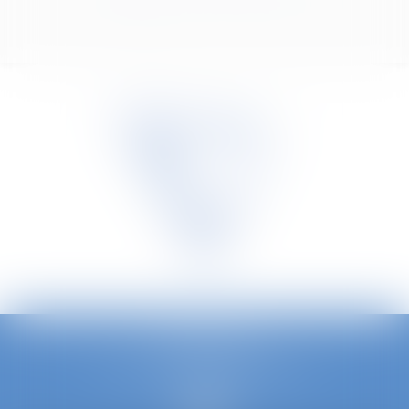
TETRA LAW
Avenue Louise 240/3, 1050 Bruxelles
Phone :
0032 2 535 73 20