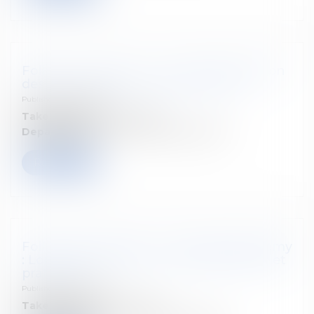
Follow our seminar : La nouvelle taxation
des plus-values sur actifs financiers
Published on :
01/06/2026
Takes place on:
2 juin 2026
Departement:
Droit fiscal des particuliers
Read more
Follow our seminar : Tax & Legal Academy
: Loi anti-blanchiment : aspects légaux et
pratiques
Published on :
01/06/2026
Takes place on:
2 juin 2026