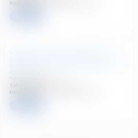
Departement:
Droit fiscal des particuliers
Read more
Follow our seminar : Cafés-Conseils : La
prévention du blanchiment et les
professionnels du chiffre : actualités et cas
pratiques
Published on :
01/05/2026
Takes place on:
22 mai 2026
Departement:
Droit fiscal des particuliers
Read more
<<
<
1
2
3
4
5
6
>
>>