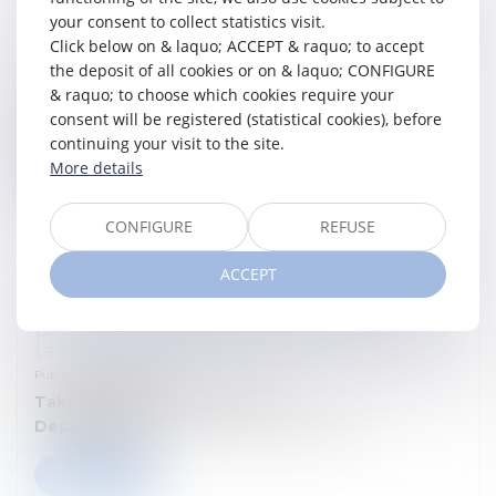
Follow our seminar : Gérer et prévenir les
your consent to collect statistics visit.
conflits entre actionnaires : prévention et
Click below on & laquo; ACCEPT & raquo; to accept
résolution
the deposit of all cookies or on & laquo; CONFIGURE
Published on :
07/07/2026
& raquo; to choose which cookies require your
Takes place on:
14 septembre 2026
consent will be registered (statistical cookies), before
Departement:
Droit fiscal des particuliers
continuing your visit to the site.
More details
Read more
CONFIGURE
REFUSE
ACCEPT
Follow our seminar : La fiscalité du
patrimoine en Belgique : comment l’État
taxe (vraiment) la fortune ?
Published on :
01/06/2026
Takes place on:
10 juin 2026
Departement:
Droit fiscal des particuliers
Read more