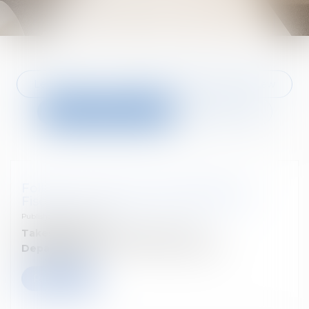
Legal news
Behind the scenes at Tetra Law
Seminars and press
Tetracademy
Follow our seminar : Patrimoines et
Fiscalités : La convention de donation
Published on :
07/07/2026
Takes place on:
29 septembre 2026
Departement:
Droit fiscal des particuliers
Read more