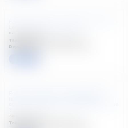
Follow our seminar : Vanham & Vanham :
La planification successorale
Published on :
07/07/2026
Takes place on:
24 septembre 2026
Departement:
Droit fiscal des particuliers
Read more
Follow our seminar : Cafés-Conseils : La
fiscalité du patrimoine en Belgique :
comment l’État taxe (vraiment) la fortune
?
Published on :
07/07/2026
Takes place on:
16 septembre 2026