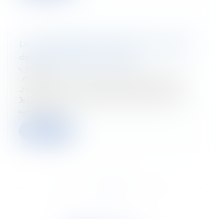
Le coût salarial du licenciement : rappel
des bases juridiques phares
01/07/2022
Le nouveau numéro du Tetr'Academy est paru !
Découvrez-y "le coût salarial du licenciement" par
Jessica Frébutte et Sylvie Lacombe Pas encore
abonné ? Ins...
Read more
...
<<
<
21
22
23
24
25
26
27
>
>>