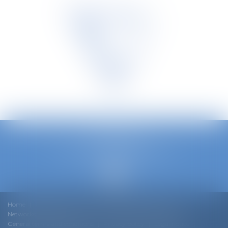
TETRA LAW
Avenue Louise 240/3, 1050 Bruxelles
Phone :
0032 2 535 73 20
Home
Our team
Our DNA
Expertise
News
Networks & Rankings
Join us
Contact
Cookie policy
General terms and conditions
Privacy policy
Legal notice