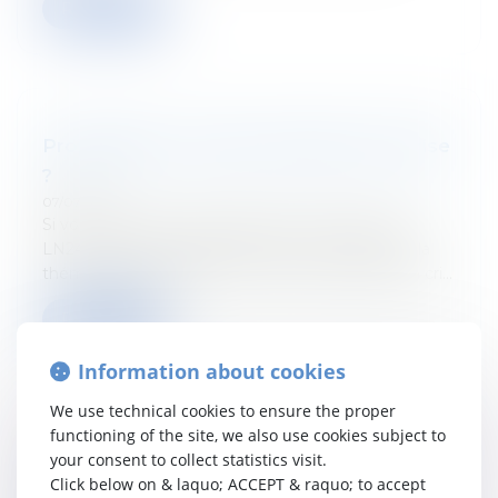
Read more
Propriétaires : futures victimes de la crise
?
07/07/2022
Si vous avez raté le passage de Jérôme Noël sur
LN24 le 22 juin dernier, retrouvez ici le débat sur la
thématique "propriétaires : futures victimes de la cri...
Read more
Information about cookies
We use technical cookies to ensure the proper
functioning of the site, we also use cookies subject to
La proposition ATAD3 : combat contre les
your consent to collect statistics visit.
Click below on & laquo; ACCEPT & raquo; to accept
abus fiscaux