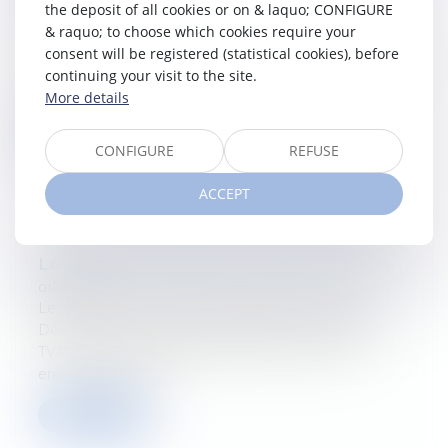
the deposit of all cookies or on & laquo; CONFIGURE
01/07/2022
& raquo; to choose which cookies require your
Le nouveau numéro du Tetr'Academy est paru !
consent will be registered (statistical cookies), before
Découvrez-y "La proposition ATAD3 : combat contre
continuing your visit to the site.
les abus fiscaux" par Baudouin Paquot et Gabriel De
More details
Keyzer...
Read more
CONFIGURE
REFUSE
ACCEPT
Location de logements meublés et TVA
01/07/2022
Le nouveau numéro du Tetr'Academy est paru !
Découvrez-y "Location de logements meublés et
TVA" par Chloé Godfroid et Jérôme Terfve Pas
encore abonné ? In...
Read more