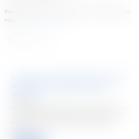
Pas encore abonné ? Inscrivez-vous en nous envoyant un
mail à
tetracom@tetralaw.com
Pourquoi la réforme fiscale proposée par
le Ministre Van Peteghem inquiète
tellement ?
20/07/2022
Cette semaine, le Ministre des Finances Vincent Van
Peteghem a diffusé une épure visant à résumer la
réforme fiscale tant attendue et qui a déjà fait
l'objet...