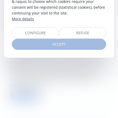
Découvrez-y "La proposition ATAD3 : combat contre
& raquo; to choose which cookies require your
les abus fiscaux" par Baudouin Paquot et Gabriel De
consent will be registered (statistical cookies), before
Keyzer...
continuing your visit to the site.
More details
Read more
CONFIGURE
REFUSE
ACCEPT
Location de logements meublés et TVA
01/07/2022
Le nouveau numéro du Tetr'Academy est paru !
Découvrez-y "Location de logements meublés et
TVA" par Chloé Godfroid et Jérôme Terfve Pas
encore abonné ? In...
Read more