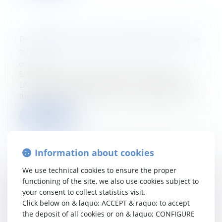
Propriétaires : futures victimes de la crise
?
07/07/2022
Si vous avez raté le passage de Jérôme Noël sur
LN24 le 22 juin dernier, retrouvez ici le débat sur la
thématique "propriétaires : futures victimes de la cri...
Read more
Information about cookies
We use technical cookies to ensure the proper
La proposition ATAD3 : combat contre les
functioning of the site, we also use cookies subject to
abus fiscaux
your consent to collect statistics visit.
Click below on & laquo; ACCEPT & raquo; to accept
01/07/2022
Le nouveau numéro du Tetr'Academy est paru !
the deposit of all cookies or on & laquo; CONFIGURE