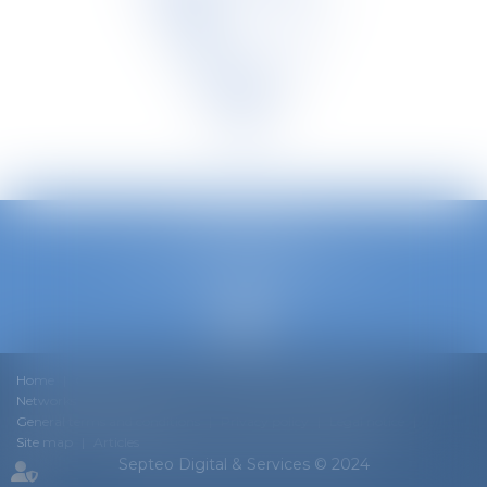
TETRA LAW
Avenue Louise 240/3, 1050 Bruxelles
Phone :
0032 2 535 73 20
Home
Our team
Our DNA
Expertise
News
Networks & Rankings
Join us
Contact
Cookie policy
General terms and conditions
Privacy policy
Legal notice
Site map
Articles
Septeo Digital & Services © 2024