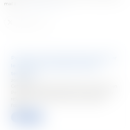
mail à
tetracom@tetralaw.com
Pourquoi la réforme fiscale proposée par
le Ministre Van Peteghem inquiète
tellement ?
20/07/2022
Cette semaine, le Ministre des Finances Vincent Van
Peteghem a diffusé une épure visant à résumer la
réforme fiscale tant attendue et qui a déjà fait
l'objet...
Read more