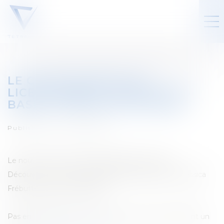
LE COÛT SALARIAL DU
LICENCIEMENT : RAPPEL DES
BASES JURIDIQUES PHARES
Published on :
01/07/2022
Le nouveau numéro du Tetr'Academy est paru !
Découvrez-y "le coût salarial du licenciement" par Jessica
Frébutte et Sylvie Lacombe
Pas encore abonné ? Inscrivez-vous en nous envoyant un