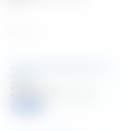
S'inscrire
Actualités en matière d'impôts sur les
revenus
09/04/2025
A lieu le:
10/04/2025
Département:
Droit fiscal des particuliers
Read more