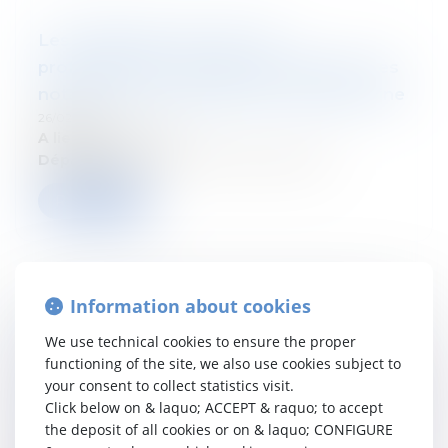
Les obligations fiscales des
professionnels du droit, en particulier les
notaires, sur les opérations de patrimoine
26/02/2025
A lieu le:
15/03/2025
Département:
Droit fiscal des particuliers
Read more
Information about cookies
Follow our seminar: Les obligations
We use technical cookies to ensure the proper
fiscales des professionnels du droit, en
functioning of the site, we also use cookies subject to
particulier les notaires, sur les opérations
your consent to collect statistics visit.
de patrimoine : DAC6, taxe Caïman, lutte
Click below on & laquo; ACCEPT & raquo; to accept
the deposit of all cookies or on & laquo; CONFIGURE
contre le blanchiment