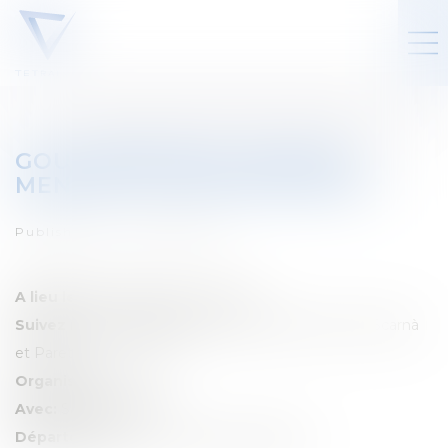
GOUVERNEMENT ARIZONA -
MENACE OU OPPORTUNITÉ ?
Published on :
09/04/2025
A lieu le:
09/04/2025 & 16/04/2025
Suivez notre séminaire:
Débat exclusif entre Me Scarnà
et Pareto
Organisé par:
Pareto
Avec:
Sabrina Scarnà
Département:
Droit fiscal des particuliers