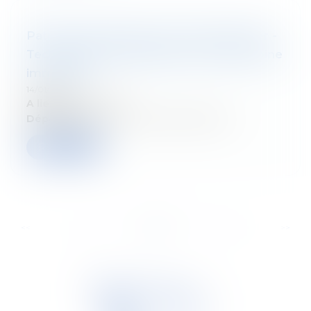
Patrimonial approach for private banker -
Techniques de planification du patrimoine
immobilier
14/01/2025
A lieu le:
12/03/2025
Département:
Droit fiscal des particuliers
Read more
...
...
<<
<
19
20
21
22
23
24
25
>
>>