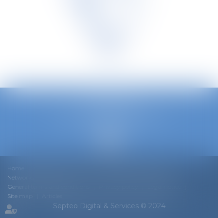
TETRA LAW
Avenue Louise 240/3, 1050 Bruxelles
Phone :
0032 2 535 73 20
Home
Our team
Our DNA
Expertise
News
Networks & Rankings
Join us
Contact
Cookie policy
General terms and conditions
Privacy policy
Legal notice
Site map
Articles
Septeo Digital & Services © 2024