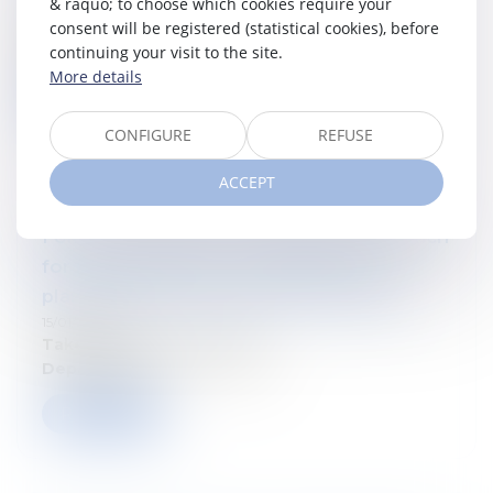
& raquo; to choose which cookies require your
15/01/2025
consent will be registered (statistical cookies), before
Takes place on:
15/03/2025
continuing your visit to the site.
Department:
Personal tax law
More details
Read more
CONFIGURE
REFUSE
ACCEPT
Follow our seminar: Patrimonial approach
for private banker - Techniques de
planification du patrimoine immobilier
15/01/2025
Takes place on:
12/03/2025
Department:
Personal tax law
Read more