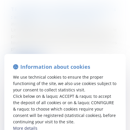
TETRAFLASH - Employeurs et dirigeants
: attention aux ATN excédentaires
21/01/2026
Le Gouvernement en avait beaucoup parlé. Dans le
projet de loi déposé à la Chambre visant à réformer
toute une série de mesures à l’impôt des personnes
phys...
Read more
Information about cookies
We use technical cookies to ensure the proper
functioning of the site, we also use cookies subject to
your consent to collect statistics visit.
Click below on & laquo; ACCEPT & raquo; to accept
Follow our seminar : Les dialogues de la
the deposit of all cookies or on & laquo; CONFIGURE
fiscalité 2026
& raquo; to choose which cookies require your
06/01/2026
consent will be registered (statistical cookies), before
Takes place on:
22 janvier 2026
continuing your visit to the site.
Departement:
Droit fiscal des particuliers
More details