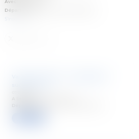
Avec:
Jérôme Noël
Département:
Droit fiscal des particuliers
S'inscrire ici
Vanham & Vanham : La planification
successorale
07/07/2026
A lieu le:
24 septembre 2026
Département:
Droit fiscal des particuliers
Read more