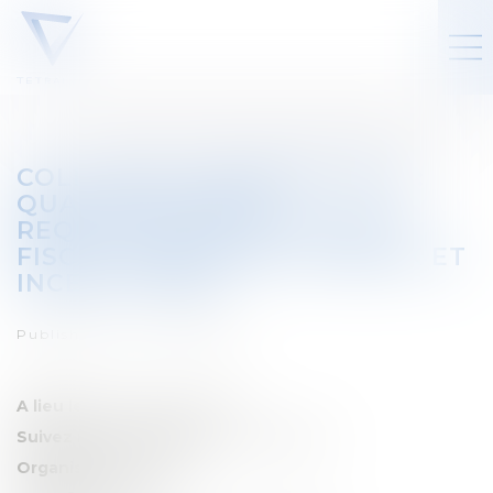
COLLOQUE JURIMPRATIQUE :
QUALIFICATION ET
REQUALIFICATION EN DROIT
FISCAL IMMOBILIER : ENJEUX ET
INCERTITUDES
Published on :
07/07/2026
A lieu le:
15 septembre 2026
Suivez notre séminaire:
Impôts directs
Organisé par:
Larcier