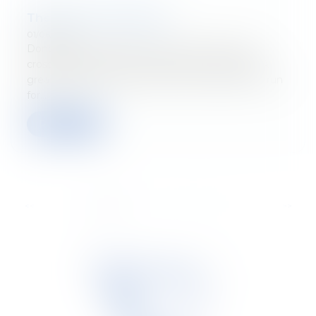
The 20 km of Brussels
01/06/2026
Done! Twelve members of the Tetra Law team
crossed the finish line of the 20 km of Brussels. A
great opportunity to push their limits but also to run
for...
Read more
...
<<
<
1
2
3
4
5
6
7
>
>>