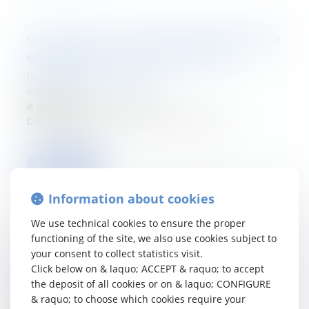
Cafés-Conseils : La fiscalité du patrimoine
en Belgique : comment l’État taxe
(vraiment) la fortune ?
07/07/2026
A lieu le:
16 septembre 2026
Département:
Droit fiscal des particuliers
Read more
Information about cookies
We use technical cookies to ensure the proper
functioning of the site, we also use cookies subject to
Gérer et prévenir les conflits entre
your consent to collect statistics visit.
actionnaires : prévention et résolution
Click below on & laquo; ACCEPT & raquo; to accept
the deposit of all cookies or on & laquo; CONFIGURE
07/07/2026
& raquo; to choose which cookies require your
A lieu le:
14 septembre 2026